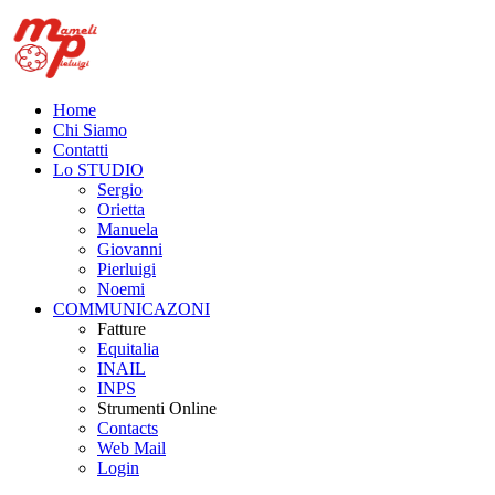
Home
Chi Siamo
Contatti
Lo STUDIO
Sergio
Orietta
Manuela
Giovanni
Pierluigi
Noemi
COMMUNICAZONI
Fatture
Equitalia
INAIL
INPS
Strumenti Online
Contacts
Web Mail
Login